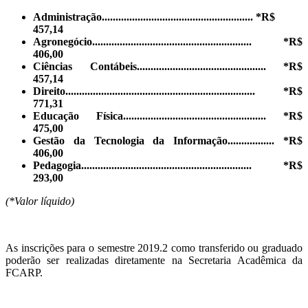
Administração....................................................... *R$
457,14
Agronegócio.......................................................... *R$
406,00
Ciências Contábeis............................................... *R$
457,14
Direito..................................................................... *R$
771,31
Educação Física.................................................... *R$
475,00
Gestão da Tecnologia da Informação................. *R$
406,00
Pedagogia.............................................................. *R$
293,00
(*Valor líquido)
As inscrições para o semestre 2019.2 como transferido ou graduado
poderão ser realizadas diretamente na Secretaria Acadêmica da
FCARP.