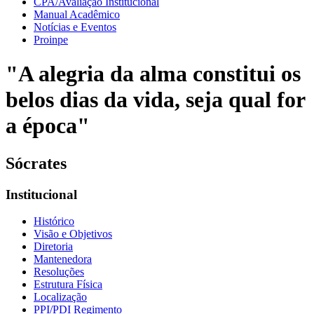
CPA/Avaliação Institucional
Manual Acadêmico
Notícias e Eventos
Proinpe
"A alegria da alma constitui os
belos dias da vida, seja qual for
a época"
Sócrates
Institucional
Histórico
Visão e Objetivos
Diretoria
Mantenedora
Resoluções
Estrutura Física
Localização
PPI/PDI Regimento