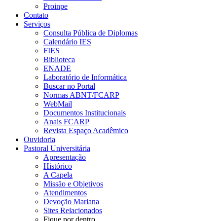
Proinpe
Contato
Serviços
Consulta Pública de Diplomas
Calendário IES
FIES
Biblioteca
ENADE
Laboratório de Informática
Buscar no Portal
Normas ABNT/FCARP
WebMail
Documentos Institucionais
Anais FCARP
Revista Espaço Acadêmico
Ouvidoria
Pastoral Universitária
Apresentação
Histórico
A Capela
Missão e Objetivos
Atendimentos
Devoção Mariana
Sites Relacionados
Fique por dentro