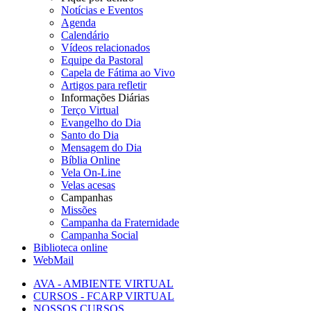
Notícias e Eventos
Agenda
Calendário
Vídeos relacionados
Equipe da Pastoral
Capela de Fátima ao Vivo
Artigos para refletir
Informações Diárias
Terço Virtual
Evangelho do Dia
Santo do Dia
Mensagem do Dia
Bíblia Online
Vela On-Line
Velas acesas
Campanhas
Missões
Campanha da Fraternidade
Campanha Social
Biblioteca online
WebMail
AVA - AMBIENTE VIRTUAL
CURSOS - FCARP VIRTUAL
NOSSOS CURSOS