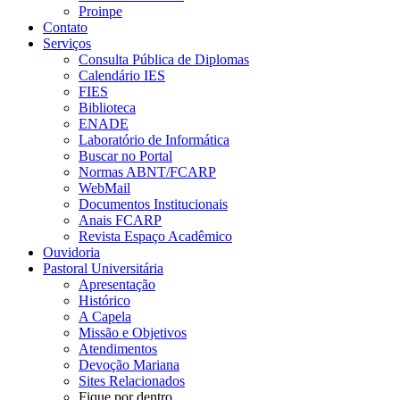
Proinpe
Contato
Serviços
Consulta Pública de Diplomas
Calendário IES
FIES
Biblioteca
ENADE
Laboratório de Informática
Buscar no Portal
Normas ABNT/FCARP
WebMail
Documentos Institucionais
Anais FCARP
Revista Espaço Acadêmico
Ouvidoria
Pastoral Universitária
Apresentação
Histórico
A Capela
Missão e Objetivos
Atendimentos
Devoção Mariana
Sites Relacionados
Fique por dentro