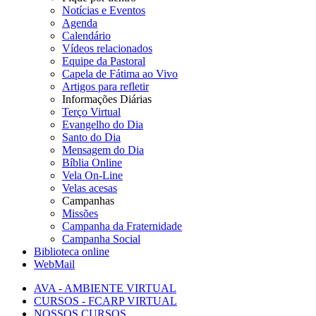
Notícias e Eventos
Agenda
Calendário
Vídeos relacionados
Equipe da Pastoral
Capela de Fátima ao Vivo
Artigos para refletir
Informações Diárias
Terço Virtual
Evangelho do Dia
Santo do Dia
Mensagem do Dia
Bíblia Online
Vela On-Line
Velas acesas
Campanhas
Missões
Campanha da Fraternidade
Campanha Social
Biblioteca online
WebMail
AVA - AMBIENTE VIRTUAL
CURSOS - FCARP VIRTUAL
NOSSOS CURSOS