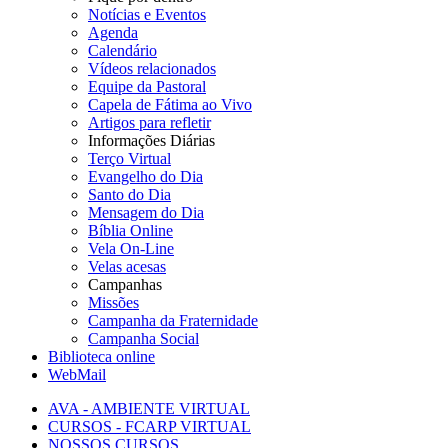
Notícias e Eventos
Agenda
Calendário
Vídeos relacionados
Equipe da Pastoral
Capela de Fátima ao Vivo
Artigos para refletir
Informações Diárias
Terço Virtual
Evangelho do Dia
Santo do Dia
Mensagem do Dia
Bíblia Online
Vela On-Line
Velas acesas
Campanhas
Missões
Campanha da Fraternidade
Campanha Social
Biblioteca online
WebMail
AVA - AMBIENTE VIRTUAL
CURSOS - FCARP VIRTUAL
NOSSOS CURSOS