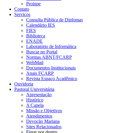
Proinpe
Contato
Serviços
Consulta Pública de Diplomas
Calendário IES
FIES
Biblioteca
ENADE
Laboratório de Informática
Buscar no Portal
Normas ABNT/FCARP
WebMail
Documentos Institucionais
Anais FCARP
Revista Espaço Acadêmico
Ouvidoria
Pastoral Universitária
Apresentação
Histórico
A Capela
Missão e Objetivos
Atendimentos
Devoção Mariana
Sites Relacionados
Fique por dentro