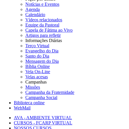
Notícias e Eventos
Agenda
Calendário
Vídeos relacionados
Equipe da Pastoral
Capela de Fátima ao Vivo
Artigos para refletir
Informações Diárias
Terço Virtual
Evangelho do Dia
Santo do Dia
Mensagem do Dia
Bíblia Online
Vela On-Line
Velas acesas
Campanhas
Missões
Campanha da Fraternidade
Campanha Social
Biblioteca online
WebMail
AVA - AMBIENTE VIRTUAL
CURSOS - FCARP VIRTUAL
NOSSOS CURSOS