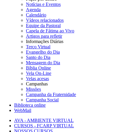
Notícias e Eventos
Agenda
Calendário
Vídeos relacionados
Equipe da Pastoral
Capela de Fátima ao Vivo
Artigos para refletir
Informações Diárias
Terço Virtual
Evangelho do Dia
Santo do Dia
Mensagem do Dia
Bíblia Online
Vela On-Line
Velas acesas
Campanhas
Missões
Campanha da Fraternidade
Campanha Social
Biblioteca online
WebMail
AVA - AMBIENTE VIRTUAL
CURSOS - FCARP VIRTUAL
NOSSOS CURSOS