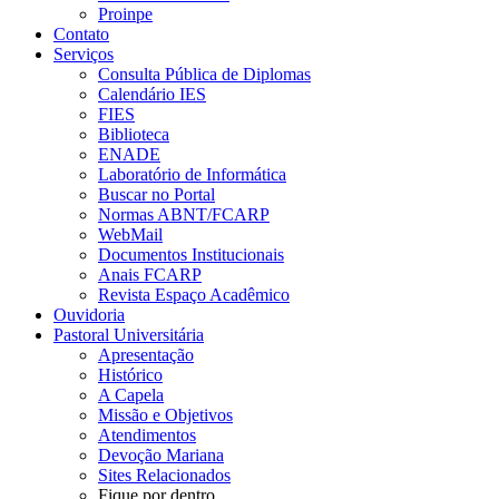
Proinpe
Contato
Serviços
Consulta Pública de Diplomas
Calendário IES
FIES
Biblioteca
ENADE
Laboratório de Informática
Buscar no Portal
Normas ABNT/FCARP
WebMail
Documentos Institucionais
Anais FCARP
Revista Espaço Acadêmico
Ouvidoria
Pastoral Universitária
Apresentação
Histórico
A Capela
Missão e Objetivos
Atendimentos
Devoção Mariana
Sites Relacionados
Fique por dentro