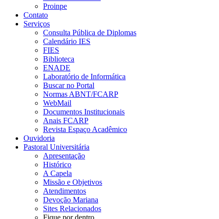
Proinpe
Contato
Serviços
Consulta Pública de Diplomas
Calendário IES
FIES
Biblioteca
ENADE
Laboratório de Informática
Buscar no Portal
Normas ABNT/FCARP
WebMail
Documentos Institucionais
Anais FCARP
Revista Espaço Acadêmico
Ouvidoria
Pastoral Universitária
Apresentação
Histórico
A Capela
Missão e Objetivos
Atendimentos
Devoção Mariana
Sites Relacionados
Fique por dentro