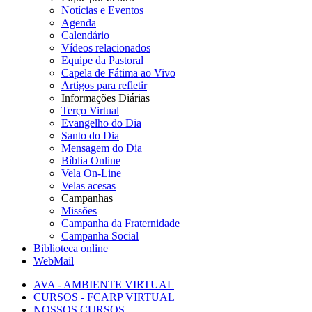
Notícias e Eventos
Agenda
Calendário
Vídeos relacionados
Equipe da Pastoral
Capela de Fátima ao Vivo
Artigos para refletir
Informações Diárias
Terço Virtual
Evangelho do Dia
Santo do Dia
Mensagem do Dia
Bíblia Online
Vela On-Line
Velas acesas
Campanhas
Missões
Campanha da Fraternidade
Campanha Social
Biblioteca online
WebMail
AVA - AMBIENTE VIRTUAL
CURSOS - FCARP VIRTUAL
NOSSOS CURSOS