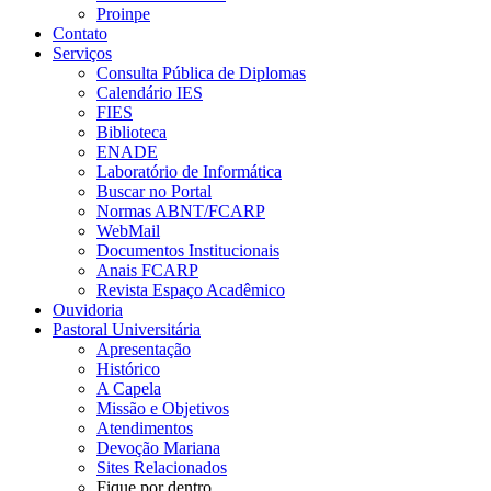
Proinpe
Contato
Serviços
Consulta Pública de Diplomas
Calendário IES
FIES
Biblioteca
ENADE
Laboratório de Informática
Buscar no Portal
Normas ABNT/FCARP
WebMail
Documentos Institucionais
Anais FCARP
Revista Espaço Acadêmico
Ouvidoria
Pastoral Universitária
Apresentação
Histórico
A Capela
Missão e Objetivos
Atendimentos
Devoção Mariana
Sites Relacionados
Fique por dentro