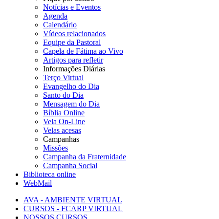
Notícias e Eventos
Agenda
Calendário
Vídeos relacionados
Equipe da Pastoral
Capela de Fátima ao Vivo
Artigos para refletir
Informações Diárias
Terço Virtual
Evangelho do Dia
Santo do Dia
Mensagem do Dia
Bíblia Online
Vela On-Line
Velas acesas
Campanhas
Missões
Campanha da Fraternidade
Campanha Social
Biblioteca online
WebMail
AVA - AMBIENTE VIRTUAL
CURSOS - FCARP VIRTUAL
NOSSOS CURSOS