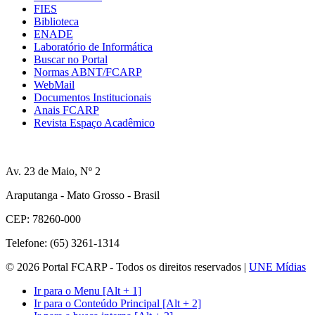
FIES
Biblioteca
ENADE
Laboratório de Informática
Buscar no Portal
Normas ABNT/FCARP
WebMail
Documentos Institucionais
Anais FCARP
Revista Espaço Acadêmico
Av. 23 de Maio, Nº 2
Araputanga - Mato Grosso - Brasil
CEP: 78260-000
Telefone: (65) 3261-1314
© 2026 Portal FCARP - Todos os direitos reservados |
UNE Mídias
Ir para o Menu [Alt + 1]
Ir para o Conteúdo Principal [Alt + 2]