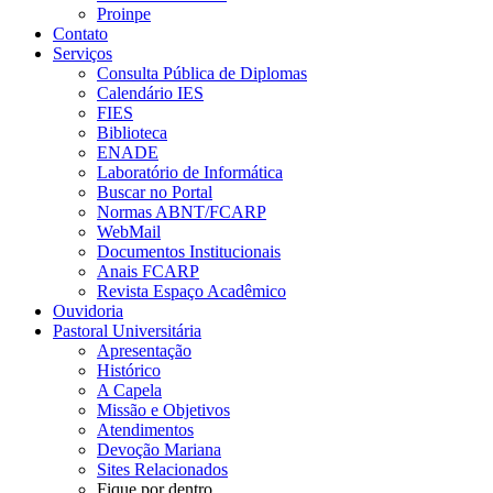
Proinpe
Contato
Serviços
Consulta Pública de Diplomas
Calendário IES
FIES
Biblioteca
ENADE
Laboratório de Informática
Buscar no Portal
Normas ABNT/FCARP
WebMail
Documentos Institucionais
Anais FCARP
Revista Espaço Acadêmico
Ouvidoria
Pastoral Universitária
Apresentação
Histórico
A Capela
Missão e Objetivos
Atendimentos
Devoção Mariana
Sites Relacionados
Fique por dentro