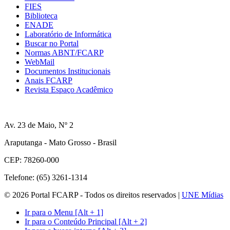
FIES
Biblioteca
ENADE
Laboratório de Informática
Buscar no Portal
Normas ABNT/FCARP
WebMail
Documentos Institucionais
Anais FCARP
Revista Espaço Acadêmico
Av. 23 de Maio, Nº 2
Araputanga - Mato Grosso - Brasil
CEP: 78260-000
Telefone: (65) 3261-1314
© 2026 Portal FCARP - Todos os direitos reservados |
UNE Mídias
Ir para o Menu [Alt + 1]
Ir para o Conteúdo Principal [Alt + 2]