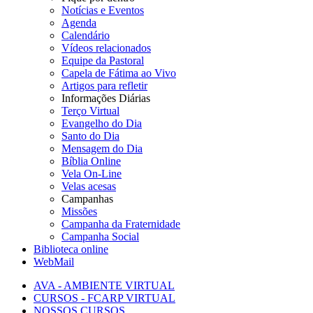
Notícias e Eventos
Agenda
Calendário
Vídeos relacionados
Equipe da Pastoral
Capela de Fátima ao Vivo
Artigos para refletir
Informações Diárias
Terço Virtual
Evangelho do Dia
Santo do Dia
Mensagem do Dia
Bíblia Online
Vela On-Line
Velas acesas
Campanhas
Missões
Campanha da Fraternidade
Campanha Social
Biblioteca online
WebMail
AVA - AMBIENTE VIRTUAL
CURSOS - FCARP VIRTUAL
NOSSOS CURSOS