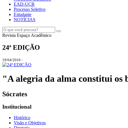
EAD-UCB
Processo Seletivo
Estudante
NOTÍCIAS
Revista Espaço Acadêmico
24ª EDIÇÃO
19/04/2016 -
"A alegria da alma constitui os b
Sócrates
Institucional
Histórico
Visão e Objetivos
Diretoria