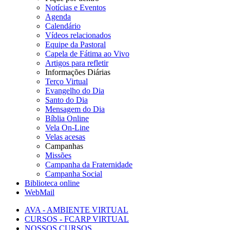
Notícias e Eventos
Agenda
Calendário
Vídeos relacionados
Equipe da Pastoral
Capela de Fátima ao Vivo
Artigos para refletir
Informações Diárias
Terço Virtual
Evangelho do Dia
Santo do Dia
Mensagem do Dia
Bíblia Online
Vela On-Line
Velas acesas
Campanhas
Missões
Campanha da Fraternidade
Campanha Social
Biblioteca online
WebMail
AVA - AMBIENTE VIRTUAL
CURSOS - FCARP VIRTUAL
NOSSOS CURSOS