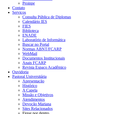
Proinpe
Contato
Serviços
Consulta Pública de Diplomas
Calendário IES
FIES
Biblioteca
ENADE
Laboratório de Informática
Buscar no Portal
Normas ABNT/FCARP
WebMail
Documentos Institucionais
Anais FCARP
Revista Espaço Acadêmico
Ouvidoria
Pastoral Universitária
Apresentação
Histórico
A Capela
Missão e Objetivos
Atendimentos
Devoção Mariana
Sites Relacionados
Fique por dentro