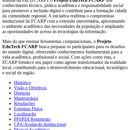
Rainha da Paz (FCARP), o
Projeto EduTech FCARP
une
conhecimento técnico, prática acadêmica e responsabilidade social
para promover a inclusão digital e contribuir para a formação cidadã
da comunidade regional. A iniciativa reafirma o compromisso
institucional da FCARP com a extensão universitária, aproximando
o ambiente acadêmico das necessidades da população e ampliando
as oportunidades de acesso às tecnologias da informação.
Mais do que ensinar ferramentas computacionais, o
Projeto
EduTech FCARP
busca preparar os participantes para os desafios
do mundo digital, oferecendo conhecimentos fundamentais para a
vida acadêmica, profissional e social. Com ações como esta, a
FCARP fortalece seu papel como agente transformador da realidade
local, contribuindo para o desenvolvimento educacional, tecnológico
e social da região.
Histórico
Visão e Objetivos
Diretoria
Mantenedora
Resoluções
Estrutura Física
Localização
PPI/PDI Regimento
CPA/Avaliação Institucional
Manual Acadêmico