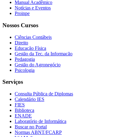
Manual Acadêmico
Notícias e Eventos
Proinpe
Nossos Cursos
Ciências Contábeis
Direito
Educação Física
Gestão da Tec. da Informação
Pedagogia
Gestão do Agronegócio
Psicologia
Serviços
Consulta Pública de Diplomas
Calendário IES
FIES
Biblioteca
ENADE
Laboratório de Informática
Buscar no Portal
Normas ABNT/FCARP