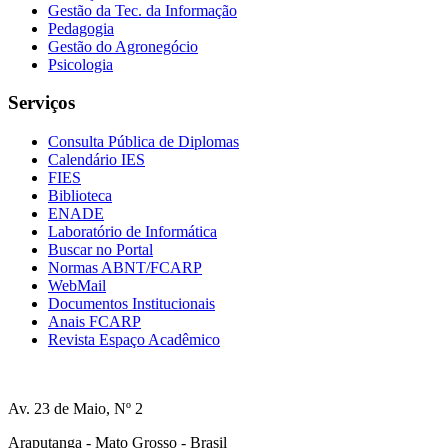
Gestão da Tec. da Informação
Pedagogia
Gestão do Agronegócio
Psicologia
Serviços
Consulta Pública de Diplomas
Calendário IES
FIES
Biblioteca
ENADE
Laboratório de Informática
Buscar no Portal
Normas ABNT/FCARP
WebMail
Documentos Institucionais
Anais FCARP
Revista Espaço Acadêmico
Av. 23 de Maio, Nº 2
Araputanga - Mato Grosso - Brasil