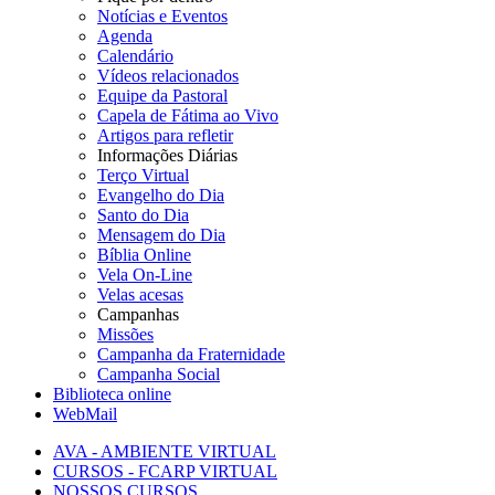
Notícias e Eventos
Agenda
Calendário
Vídeos relacionados
Equipe da Pastoral
Capela de Fátima ao Vivo
Artigos para refletir
Informações Diárias
Terço Virtual
Evangelho do Dia
Santo do Dia
Mensagem do Dia
Bíblia Online
Vela On-Line
Velas acesas
Campanhas
Missões
Campanha da Fraternidade
Campanha Social
Biblioteca online
WebMail
AVA - AMBIENTE VIRTUAL
CURSOS - FCARP VIRTUAL
NOSSOS CURSOS