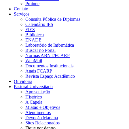
Proinpe
Contato
Serviços
Consulta Pública de Diplomas
Calendário IES
FIES
Biblioteca
ENADE
Laboratório de Informática
Buscar no Portal
Normas ABNT/FCARP
WebMail
Documentos Institucionais
Anais FCARP
Revista Espaço Acadêmico
Ouvidoria
Pastoral Universitária
Apresentação
Histórico
A Capela
Missão e Objetivos
Atendimentos
Devoção Mariana
Sites Relacionados
Fique por dentro