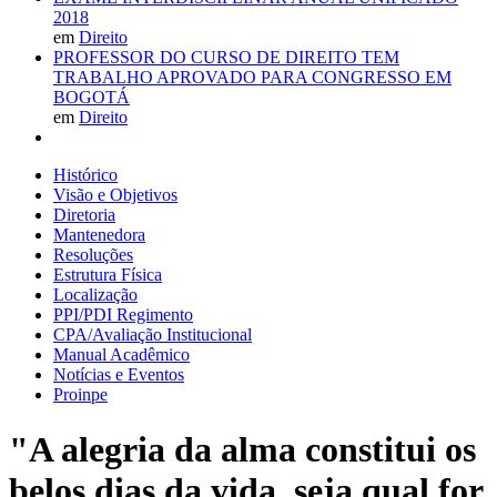
2018
em
Direito
PROFESSOR DO CURSO DE DIREITO TEM
TRABALHO APROVADO PARA CONGRESSO EM
BOGOTÁ
em
Direito
Histórico
Visão e Objetivos
Diretoria
Mantenedora
Resoluções
Estrutura Física
Localização
PPI/PDI Regimento
CPA/Avaliação Institucional
Manual Acadêmico
Notícias e Eventos
Proinpe
"A alegria da alma constitui os
belos dias da vida, seja qual for