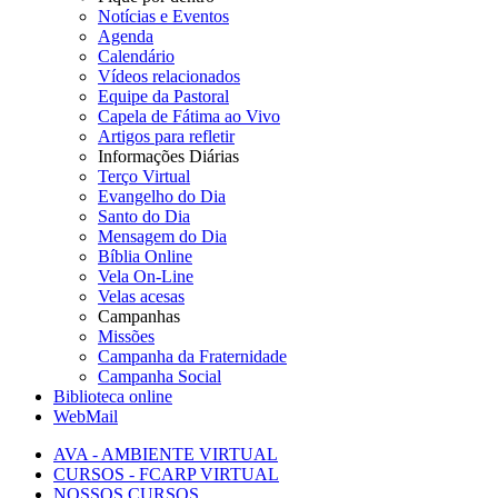
Notícias e Eventos
Agenda
Calendário
Vídeos relacionados
Equipe da Pastoral
Capela de Fátima ao Vivo
Artigos para refletir
Informações Diárias
Terço Virtual
Evangelho do Dia
Santo do Dia
Mensagem do Dia
Bíblia Online
Vela On-Line
Velas acesas
Campanhas
Missões
Campanha da Fraternidade
Campanha Social
Biblioteca online
WebMail
AVA - AMBIENTE VIRTUAL
CURSOS - FCARP VIRTUAL
NOSSOS CURSOS