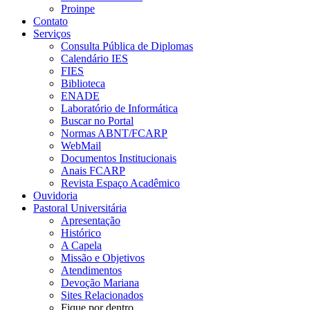
Proinpe
Contato
Serviços
Consulta Pública de Diplomas
Calendário IES
FIES
Biblioteca
ENADE
Laboratório de Informática
Buscar no Portal
Normas ABNT/FCARP
WebMail
Documentos Institucionais
Anais FCARP
Revista Espaço Acadêmico
Ouvidoria
Pastoral Universitária
Apresentação
Histórico
A Capela
Missão e Objetivos
Atendimentos
Devoção Mariana
Sites Relacionados
Fique por dentro