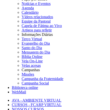
Notícias e Eventos
Agenda
Calendário
Vídeos relacionados
Equipe da Pastoral
Capela de Fátima ao Vivo
Artigos para refletir
Informações Diárias
Terço Virtual
Evangelho do Dia
Santo do Dia
Mensagem do Dia
Bíblia Online
Vela On-Line
Velas acesas
Campanhas
Missões
Campanha da Fraternidade
Campanha Social
Biblioteca online
WebMail
AVA - AMBIENTE VIRTUAL
CURSOS - FCARP VIRTUAL
NOSSOS CURSOS