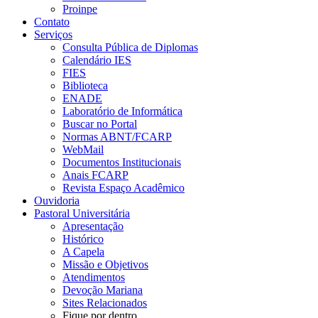
Proinpe
Contato
Serviços
Consulta Pública de Diplomas
Calendário IES
FIES
Biblioteca
ENADE
Laboratório de Informática
Buscar no Portal
Normas ABNT/FCARP
WebMail
Documentos Institucionais
Anais FCARP
Revista Espaço Acadêmico
Ouvidoria
Pastoral Universitária
Apresentação
Histórico
A Capela
Missão e Objetivos
Atendimentos
Devoção Mariana
Sites Relacionados
Fique por dentro