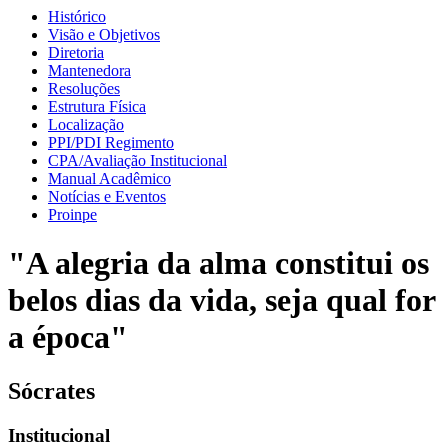
Histórico
Visão e Objetivos
Diretoria
Mantenedora
Resoluções
Estrutura Física
Localização
PPI/PDI Regimento
CPA/Avaliação Institucional
Manual Acadêmico
Notícias e Eventos
Proinpe
"A alegria da alma constitui os
belos dias da vida, seja qual for
a época"
Sócrates
Institucional