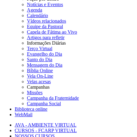
Notícias e Eventos
Agenda
Calendário
Vídeos relacionados
Equipe da Pastoral
Capela de Fátima ao Vivo
Artigos para refletir
Informações Diárias
Terço Virtual
Evangelho do Dia
Santo do Dia
Mensagem do Dia
Bíblia Online
Vela On-Line
Velas acesas
Campanhas
Missões
Campanha da Fraternidade
Campanha Social
Biblioteca online
WebMail
AVA - AMBIENTE VIRTUAL
CURSOS - FCARP VIRTUAL
NOSSOS CURSOS