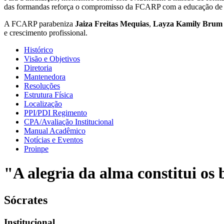
das formandas reforça o compromisso da FCARP com a educação de 
A FCARP parabeniza
Jaiza Freitas Mequias
,
Layza Kamily Brum
e crescimento profissional.
Histórico
Visão e Objetivos
Diretoria
Mantenedora
Resoluções
Estrutura Física
Localização
PPI/PDI Regimento
CPA/Avaliação Institucional
Manual Acadêmico
Notícias e Eventos
Proinpe
"A alegria da alma constitui os b
Sócrates
Institucional