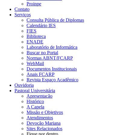
Proinpe
Contato
Serviços
Consulta Pública de Diplomas
Calendário IES
FIES
Biblioteca
ENADE
Laboratório de Informática
Buscar no Portal
Normas ABNT/FCARP
WebMail
Documentos Institucionais
Anais FCARP
Revista Espaço Acadêmico
Ouvidoria
Pastoral Universitária
Apresentação
Histórico
A Capela
Missão e Objetivos
Atendimentos
Devoção Mariana
Sites Relacionados
Fique por dentro