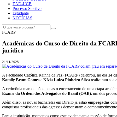
EAD-UCB
Processo Seletivo
Estudante
NOTÍCIAS
FCARP
Acadêmicas do Curso de Direito da FCARP
jurídico
21/11/2025 -
A Faculdade Católica Rainha da Paz (FCARP) celebrou, no dia
14 d
Kamily Brum Gomes
e
Nívia Luiza Pinheiro Silva
realizaram sua
A cerimônia marcou não apenas o encerramento de uma etapa acadêmic
Exame da Ordem dos Advogados do Brasil (OAB)
, um dos proces
Além disso, as novas bacharelas em Direito já estão
empregadas como
conquistas profissionais das egressas demonstram o comprometimento,
Para a instituição, momentos como este evidenciam a missão de formar