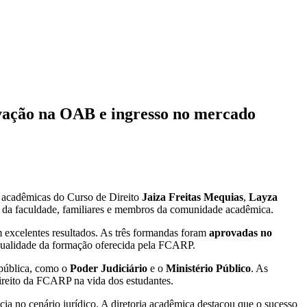
vação na OAB e ingresso no mercado
s acadêmicas do Curso de Direito
Jaiza Freitas Mequias
,
Layza
a da faculdade, familiares e membros da comunidade acadêmica.
 excelentes resultados. As três formandas foram
aprovadas no
a qualidade da formação oferecida pela FCARP.
 pública, como o
Poder Judiciário
e o
Ministério Público
. As
ireito da FCARP na vida dos estudantes.
ia no cenário jurídico. A diretoria acadêmica destacou que o sucesso