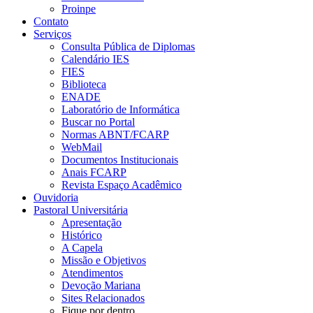
Proinpe
Contato
Serviços
Consulta Pública de Diplomas
Calendário IES
FIES
Biblioteca
ENADE
Laboratório de Informática
Buscar no Portal
Normas ABNT/FCARP
WebMail
Documentos Institucionais
Anais FCARP
Revista Espaço Acadêmico
Ouvidoria
Pastoral Universitária
Apresentação
Histórico
A Capela
Missão e Objetivos
Atendimentos
Devoção Mariana
Sites Relacionados
Fique por dentro