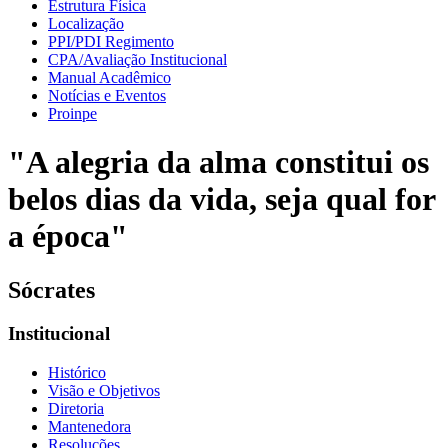
Estrutura Física
Localização
PPI/PDI Regimento
CPA/Avaliação Institucional
Manual Acadêmico
Notícias e Eventos
Proinpe
"A alegria da alma constitui os
belos dias da vida, seja qual for
a época"
Sócrates
Institucional
Histórico
Visão e Objetivos
Diretoria
Mantenedora
Resoluções