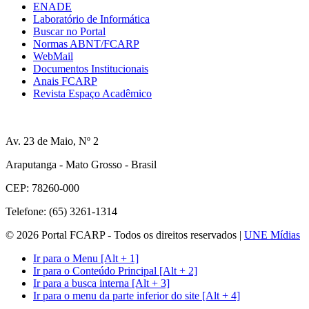
ENADE
Laboratório de Informática
Buscar no Portal
Normas ABNT/FCARP
WebMail
Documentos Institucionais
Anais FCARP
Revista Espaço Acadêmico
Av. 23 de Maio, Nº 2
Araputanga - Mato Grosso - Brasil
CEP: 78260-000
Telefone: (65) 3261-1314
© 2026 Portal FCARP - Todos os direitos reservados |
UNE Mídias
Ir para o Menu [Alt + 1]
Ir para o Conteúdo Principal [Alt + 2]
Ir para a busca interna [Alt + 3]
Ir para o menu da parte inferior do site [Alt + 4]