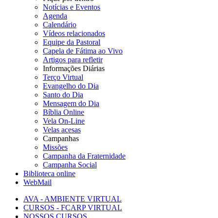
Notícias e Eventos
Agenda
Calendário
Vídeos relacionados
Equipe da Pastoral
Capela de Fátima ao Vivo
Artigos para refletir
Informações Diárias
Terço Virtual
Evangelho do Dia
Santo do Dia
Mensagem do Dia
Bíblia Online
Vela On-Line
Velas acesas
Campanhas
Missões
Campanha da Fraternidade
Campanha Social
Biblioteca online
WebMail
AVA - AMBIENTE VIRTUAL
CURSOS - FCARP VIRTUAL
NOSSOS CURSOS