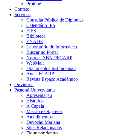
Proinpe
Contato
Serviços
Consulta Pública de Diplomas
Calendário IES
FIES
Biblioteca
ENADE
Laboratório de Informática
Buscar no Portal
Normas ABNT/FCARP
WebMail
Documentos Institucionais
Anais FCARP
Revista Espaço Acadêmico
Ouvidoria
Pastoral Universitária
Apresentação
Histórico
A Capela
Missão e Objetivos
Atendimentos
Devoção Mariana
Sites Relacionados
Fique por dentro