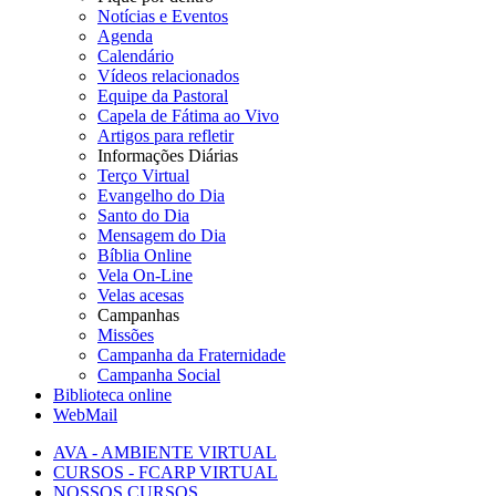
Notícias e Eventos
Agenda
Calendário
Vídeos relacionados
Equipe da Pastoral
Capela de Fátima ao Vivo
Artigos para refletir
Informações Diárias
Terço Virtual
Evangelho do Dia
Santo do Dia
Mensagem do Dia
Bíblia Online
Vela On-Line
Velas acesas
Campanhas
Missões
Campanha da Fraternidade
Campanha Social
Biblioteca online
WebMail
AVA - AMBIENTE VIRTUAL
CURSOS - FCARP VIRTUAL
NOSSOS CURSOS