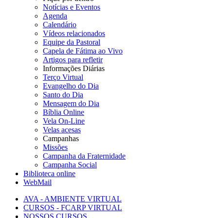
Notícias e Eventos
Agenda
Calendário
Vídeos relacionados
Equipe da Pastoral
Capela de Fátima ao Vivo
Artigos para refletir
Informações Diárias
Terço Virtual
Evangelho do Dia
Santo do Dia
Mensagem do Dia
Bíblia Online
Vela On-Line
Velas acesas
Campanhas
Missões
Campanha da Fraternidade
Campanha Social
Biblioteca online
WebMail
AVA - AMBIENTE VIRTUAL
CURSOS - FCARP VIRTUAL
NOSSOS CURSOS