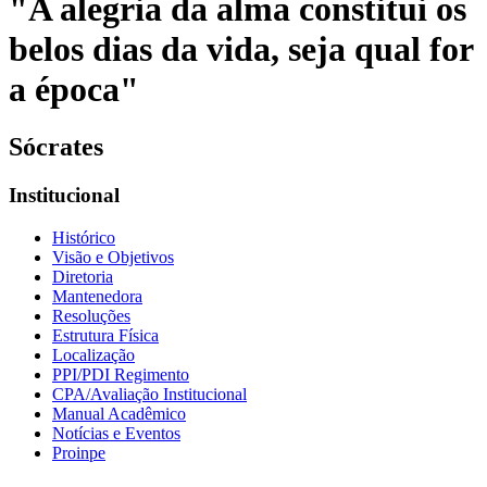
"A alegria da alma constitui os
belos dias da vida, seja qual for
a época"
Sócrates
Institucional
Histórico
Visão e Objetivos
Diretoria
Mantenedora
Resoluções
Estrutura Física
Localização
PPI/PDI Regimento
CPA/Avaliação Institucional
Manual Acadêmico
Notícias e Eventos
Proinpe