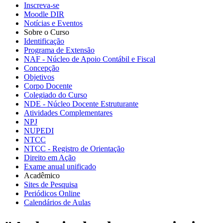
Inscreva-se
Moodle DIR
Notícias e Eventos
Sobre o Curso
Identificação
Programa de Extensão
NAF - Núcleo de Apoio Contábil e Fiscal
Concepção
Objetivos
Corpo Docente
Colegiado do Curso
NDE - Núcleo Docente Estruturante
Atividades Complementares
NPJ
NUPEDI
NTCC
NTCC - Registro de Orientação
Direito em Ação
Exame anual unificado
Acadêmico
Sites de Pesquisa
Periódicos Online
Calendários de Aulas