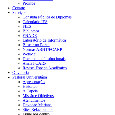
Proinpe
Contato
Serviços
Consulta Pública de Diplomas
Calendário IES
FIES
Biblioteca
ENADE
Laboratório de Informática
Buscar no Portal
Normas ABNT/FCARP
WebMail
Documentos Institucionais
Anais FCARP
Revista Espaço Acadêmico
Ouvidoria
Pastoral Universitária
Apresentação
Histórico
A Capela
Missão e Objetivos
Atendimentos
Devoção Mariana
Sites Relacionados
Fique por dentro