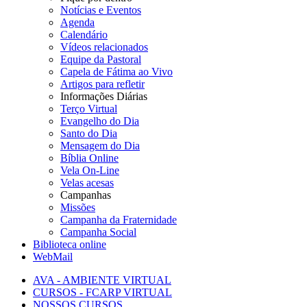
Notícias e Eventos
Agenda
Calendário
Vídeos relacionados
Equipe da Pastoral
Capela de Fátima ao Vivo
Artigos para refletir
Informações Diárias
Terço Virtual
Evangelho do Dia
Santo do Dia
Mensagem do Dia
Bíblia Online
Vela On-Line
Velas acesas
Campanhas
Missões
Campanha da Fraternidade
Campanha Social
Biblioteca online
WebMail
AVA - AMBIENTE VIRTUAL
CURSOS - FCARP VIRTUAL
NOSSOS CURSOS