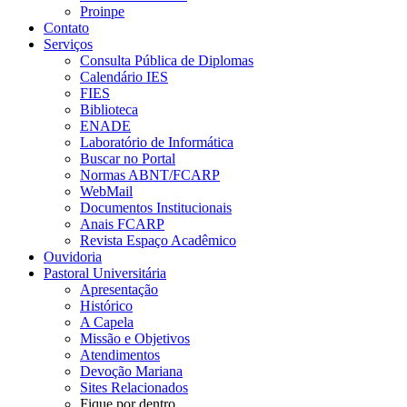
Proinpe
Contato
Serviços
Consulta Pública de Diplomas
Calendário IES
FIES
Biblioteca
ENADE
Laboratório de Informática
Buscar no Portal
Normas ABNT/FCARP
WebMail
Documentos Institucionais
Anais FCARP
Revista Espaço Acadêmico
Ouvidoria
Pastoral Universitária
Apresentação
Histórico
A Capela
Missão e Objetivos
Atendimentos
Devoção Mariana
Sites Relacionados
Fique por dentro