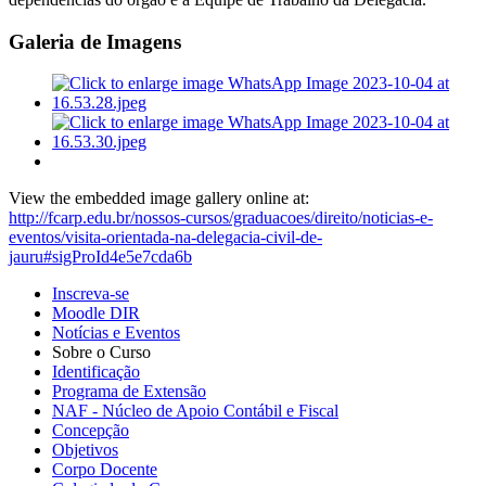
Galeria de Imagens
View the embedded image gallery online at:
http://fcarp.edu.br/nossos-cursos/graduacoes/direito/noticias-e-
eventos/visita-orientada-na-delegacia-civil-de-
jauru#sigProId4e5e7cda6b
Inscreva-se
Moodle DIR
Notícias e Eventos
Sobre o Curso
Identificação
Programa de Extensão
NAF - Núcleo de Apoio Contábil e Fiscal
Concepção
Objetivos
Corpo Docente