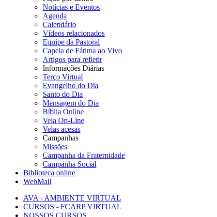
Notícias e Eventos
Agenda
Calendário
Vídeos relacionados
Equipe da Pastoral
Capela de Fátima ao Vivo
Artigos para refletir
Informações Diárias
Terço Virtual
Evangelho do Dia
Santo do Dia
Mensagem do Dia
Bíblia Online
Vela On-Line
Velas acesas
Campanhas
Missões
Campanha da Fraternidade
Campanha Social
Biblioteca online
WebMail
AVA - AMBIENTE VIRTUAL
CURSOS - FCARP VIRTUAL
NOSSOS CURSOS