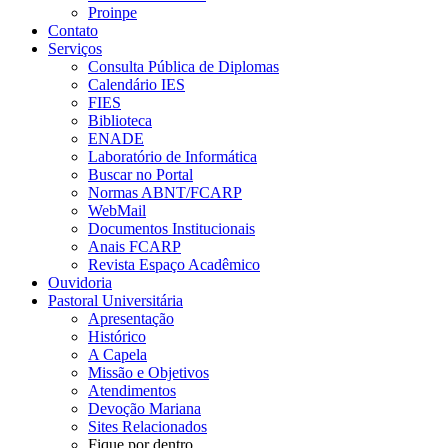
Proinpe
Contato
Serviços
Consulta Pública de Diplomas
Calendário IES
FIES
Biblioteca
ENADE
Laboratório de Informática
Buscar no Portal
Normas ABNT/FCARP
WebMail
Documentos Institucionais
Anais FCARP
Revista Espaço Acadêmico
Ouvidoria
Pastoral Universitária
Apresentação
Histórico
A Capela
Missão e Objetivos
Atendimentos
Devoção Mariana
Sites Relacionados
Fique por dentro