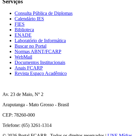
Serviços
Consulta Pública de Diplomas
Calendário IES
FIES
Biblioteca
ENADE
Laboratório de Informática
Buscar no Portal
Normas ABNT/FCARP
WebMail
Documentos Institucionais
Anais FCARP
Revista Espaço Acadêmico
Av. 23 de Maio, Nº 2
Araputanga - Mato Grosso - Brasil
CEP: 78260-000
Telefone: (65) 3261-1314
© 2026 Portal FCARP - Todos os direitos reservados |
UNE Mídias