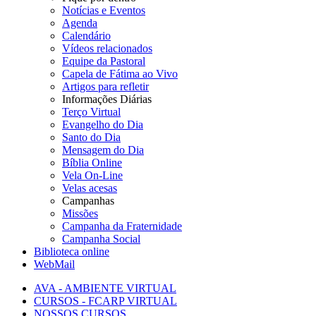
Notícias e Eventos
Agenda
Calendário
Vídeos relacionados
Equipe da Pastoral
Capela de Fátima ao Vivo
Artigos para refletir
Informações Diárias
Terço Virtual
Evangelho do Dia
Santo do Dia
Mensagem do Dia
Bíblia Online
Vela On-Line
Velas acesas
Campanhas
Missões
Campanha da Fraternidade
Campanha Social
Biblioteca online
WebMail
AVA - AMBIENTE VIRTUAL
CURSOS - FCARP VIRTUAL
NOSSOS CURSOS