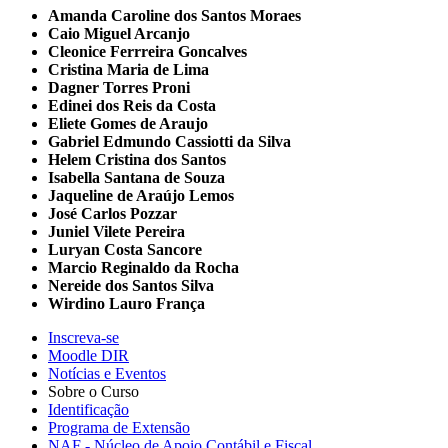
Amanda Caroline dos Santos Moraes
Caio Miguel Arcanjo
Cleonice Ferrreira Goncalves
Cristina Maria de Lima
Dagner Torres Proni
Edinei dos Reis da Costa
Eliete Gomes de Araujo
Gabriel Edmundo Cassiotti da Silva
Helem Cristina dos Santos
Isabella Santana de Souza
Jaqueline de Araújo Lemos
José Carlos Pozzar
Juniel Vilete Pereira
Luryan Costa Sancore
Marcio Reginaldo da Rocha
Nereide dos Santos Silva
Wirdino Lauro França
Inscreva-se
Moodle DIR
Notícias e Eventos
Sobre o Curso
Identificação
Programa de Extensão
NAF - Núcleo de Apoio Contábil e Fiscal