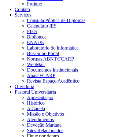
Proinpe
Contato
Serviços
Consulta Pública de Diplomas
Calendário IES
FIES
Biblioteca
ENADE
Laboratório de Informática
Buscar no Portal
Normas ABNT/FCARP
WebMail
Documentos Institucionais
Anais FCARP
Revista Espaço Acadêmico
Ouvidoria
Pastoral Universitária
Apresentação
Histórico
A Capela
Missão e Objetivos
Atendimentos
Devoção Mariana
Sites Relacionados
Fique por dentro