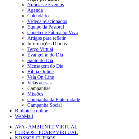
Notícias e Eventos
Agenda
Calendário
Vídeos relacionados
Equipe da Pastoral
Capela de Fátima ao Vivo
Artigos para refletir
Informações Diárias
Terço Virtual
Evangelho do Dia
Santo do Dia
Mensagem do Dia
Bíblia Online
Vela On-Line
Velas acesas
Campanhas
Missões
Campanha da Fraternidade
Campanha Social
Biblioteca online
WebMail
AVA - AMBIENTE VIRTUAL
CURSOS - FCARP VIRTUAL
NOSSOS CURSOS