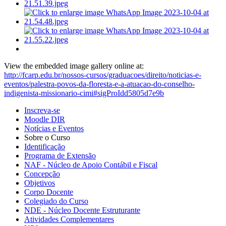
View the embedded image gallery online at:
http://fcarp.edu.br/nossos-cursos/graduacoes/direito/noticias-e-
eventos/palestra-povos-da-floresta-e-a-atuacao-do-conselho-
indigenista-missionario-cimi#sigProIdd5805d7e9b
Inscreva-se
Moodle DIR
Notícias e Eventos
Sobre o Curso
Identificação
Programa de Extensão
NAF - Núcleo de Apoio Contábil e Fiscal
Concepção
Objetivos
Corpo Docente
Colegiado do Curso
NDE - Núcleo Docente Estruturante
Atividades Complementares