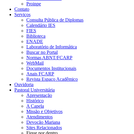
Proinpe
Contato
Serviços
Consulta Pública de Diplomas
Calendário IES
FIES
Biblioteca
ENADE
Laboratório de Informática
Buscar no Portal
Normas ABNT/FCARP
WebMail
Documentos Institucionais
Anais FCARP
Revista Espaço Acadêmico
Ouvidoria
Pastoral Universitária
Apresentação
Histórico
A Capela
Missão e Objetivos
Atendimentos
Devoção Mariana
Sites Relacionados
Fique por dentro