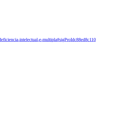
deficiencia-intelectual-e-multipla#sigProIdc88ed8c110