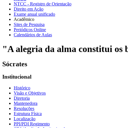
NTCC - Registro de Orientação
Direito em Ação
Exame anual unificado
Acadêmico
Sites de Pesquisa
Periódicos Online
Calendários de Aulas
"A alegria da alma constitui os b
Sócrates
Institucional
Histórico
Visão e Objetivos
Diretoria
Mantenedora
Resoluções
Estrutura Física
Localização
PPI/PDI Regimento