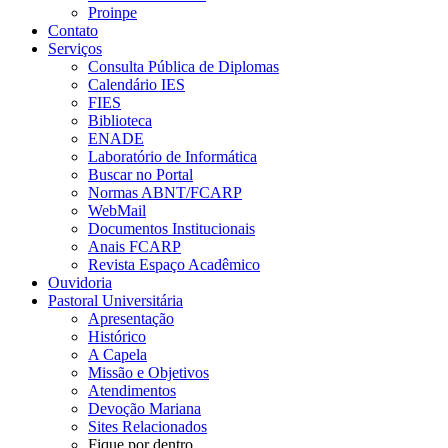
Proinpe
Contato
Serviços
Consulta Pública de Diplomas
Calendário IES
FIES
Biblioteca
ENADE
Laboratório de Informática
Buscar no Portal
Normas ABNT/FCARP
WebMail
Documentos Institucionais
Anais FCARP
Revista Espaço Acadêmico
Ouvidoria
Pastoral Universitária
Apresentação
Histórico
A Capela
Missão e Objetivos
Atendimentos
Devoção Mariana
Sites Relacionados
Fique por dentro