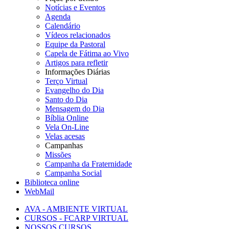
Notícias e Eventos
Agenda
Calendário
Vídeos relacionados
Equipe da Pastoral
Capela de Fátima ao Vivo
Artigos para refletir
Informações Diárias
Terço Virtual
Evangelho do Dia
Santo do Dia
Mensagem do Dia
Bíblia Online
Vela On-Line
Velas acesas
Campanhas
Missões
Campanha da Fraternidade
Campanha Social
Biblioteca online
WebMail
AVA - AMBIENTE VIRTUAL
CURSOS - FCARP VIRTUAL
NOSSOS CURSOS