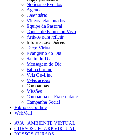
Notícias e Eventos
Agenda
Calendário
Vídeos relacionados
Equipe da Pastoral
Capela de Fátima ao Vivo
Artigos para refletir
Informações Diárias
Terço Virtual
Evangelho do Dia
Santo do Dia
Mensagem do Dia
Bíblia Online
Vela On-Line
Velas acesas
Campanhas
Missões
Campanha da Fraternidade
Campanha Social
Biblioteca online
WebMail
AVA - AMBIENTE VIRTUAL
CURSOS - FCARP VIRTUAL
NOSSOS CURSOS