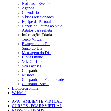
Notícias e Eventos
Agenda
Calendário
Vídeos relacionados
Equipe da Pastoral
Capela de Fátima ao Vivo
Artigos para refletir
Informações Diárias
Terço Virtual
Evangelho do Dia
Santo do Dia
Mensagem do Dia
Bíblia Online
Vela On-Line
Velas acesas
Campanhas
Missões
Campanha da Fraternidade
Campanha Social
Biblioteca online
WebMail
AVA - AMBIENTE VIRTUAL
CURSOS - FCARP VIRTUAL
NOSSOS CURSOS