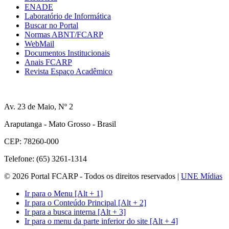
ENADE
Laboratório de Informática
Buscar no Portal
Normas ABNT/FCARP
WebMail
Documentos Institucionais
Anais FCARP
Revista Espaço Acadêmico
Av. 23 de Maio, Nº 2
Araputanga - Mato Grosso - Brasil
CEP: 78260-000
Telefone: (65) 3261-1314
© 2026 Portal FCARP - Todos os direitos reservados |
UNE Mídias
Ir para o Menu [Alt + 1]
Ir para o Conteúdo Principal [Alt + 2]
Ir para a busca interna [Alt + 3]
Ir para o menu da parte inferior do site [Alt + 4]