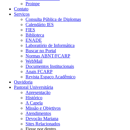
Proinpe
Contato
Serviços
Consulta Pública de Diplomas
Calendário IES
FIES
Biblioteca
ENADE
Laboratório de Informática
Buscar no Portal
Normas ABNT/FCARP
WebMail
Documentos Institucionais
Anais FCARP
Revista Espaço Acadêmico
Ouvidoria
Pastoral Universitária
Apresentação
Histórico
A Capela
Missão e Objetivos
Atendimentos
Devoção Mariana
Sites Relacionados
Fique por dentro