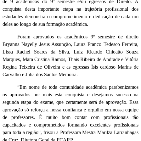
de 9 acadêmicos do 9º semestre e/ou egressos de Direito. A
conquista desta importante etapa na trajetória profissional dos
estudantes demonstra o comprometimento e dedicação de cada um
deles ao longo de sua formação acadêmica.
Foram aprovados os acadêmicos 9º semestre de direito
Bryanna Nayelly Jesus Assunção,
Laura Franco Tedesco Ferreira,
Lissa Rachel Soares da Silva, Luiz Ricardo Chioatto Souza
Marques, Mara Cristina Ramos, Thais Ribeiro de Andrade e Vitória
Regina Teixeira de Oliveira e as egressas Ìsis cardoso Marins de
Carvalho e
Julia dos Santos Memoria.
“Em nome de toda comunidade acadêmica parabenizamos
os aprovados por mais esta conquista e desejamos sucesso na
segunda etapa do exame, que certamente será de aprovação. Essa
aprovação só reforça a nossa confiança e orgulho em nossa equipe
de professores. É muito bom contar com profissionais tão
capacitados e comprometidos formando excelentes profissionais
para toda a região”, frisou a Professora Mestra Marilza Larranhagas
da Cruz, Diretora Geral da FCARP.