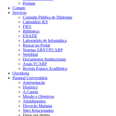
Proinpe
Contato
Serviços
Consulta Pública de Diplomas
Calendário IES
FIES
Biblioteca
ENADE
Laboratório de Informática
Buscar no Portal
Normas ABNT/FCARP
WebMail
Documentos Institucionais
Anais FCARP
Revista Espaço Acadêmico
Ouvidoria
Pastoral Universitária
Apresentação
Histórico
A Capela
Missão e Objetivos
Atendimentos
Devoção Mariana
Sites Relacionados
Fique por dentro