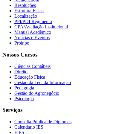
Resoluções
Estrutura Física
Localização
PPI/PDI Regimento
CPA/Avaliação Institucional
Manual Acadêmico
Notícias e Eventos
Proinpe
Nossos Cursos
Ciências Contábeis
Direito
Educação Física
Gestão da Tec. da Informação
Pedagogia
Gestão do Agronegócio
Psicologia
Serviços
Consulta Pública de Diplomas
Calendário IES
FIES