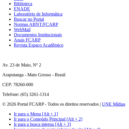
Biblioteca
ENADE
Laboratório de Informática
Buscar no Portal
Normas ABNT/FCARP
WebMail
Documentos Institucionais
Anais FCARP
Revista Espaço Acadêmico
Av. 23 de Maio, Nº 2
Araputanga - Mato Grosso - Brasil
CEP: 78260-000
Telefone: (65) 3261-1314
© 2026 Portal FCARP - Todos os direitos reservados |
UNE Mídias
Ir para o Menu [Alt + 1]
Ir para o Conteúdo Principal [Alt + 2]
Ir para a busca interna [Alt + 3]