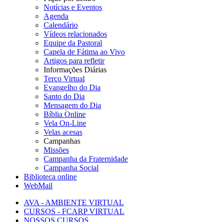
Notícias e Eventos
Agenda
Calendário
Vídeos relacionados
Equipe da Pastoral
Capela de Fátima ao Vivo
Artigos para refletir
Informações Diárias
Terço Virtual
Evangelho do Dia
Santo do Dia
Mensagem do Dia
Bíblia Online
Vela On-Line
Velas acesas
Campanhas
Missões
Campanha da Fraternidade
Campanha Social
Biblioteca online
WebMail
AVA - AMBIENTE VIRTUAL
CURSOS - FCARP VIRTUAL
NOSSOS CURSOS