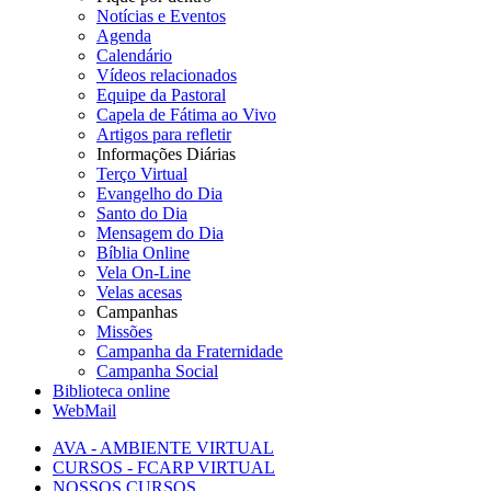
Notícias e Eventos
Agenda
Calendário
Vídeos relacionados
Equipe da Pastoral
Capela de Fátima ao Vivo
Artigos para refletir
Informações Diárias
Terço Virtual
Evangelho do Dia
Santo do Dia
Mensagem do Dia
Bíblia Online
Vela On-Line
Velas acesas
Campanhas
Missões
Campanha da Fraternidade
Campanha Social
Biblioteca online
WebMail
AVA - AMBIENTE VIRTUAL
CURSOS - FCARP VIRTUAL
NOSSOS CURSOS