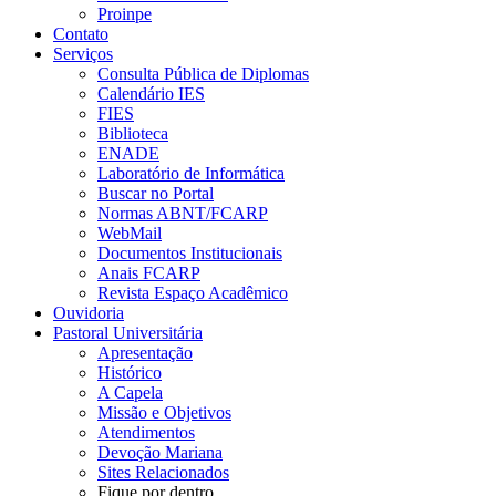
Proinpe
Contato
Serviços
Consulta Pública de Diplomas
Calendário IES
FIES
Biblioteca
ENADE
Laboratório de Informática
Buscar no Portal
Normas ABNT/FCARP
WebMail
Documentos Institucionais
Anais FCARP
Revista Espaço Acadêmico
Ouvidoria
Pastoral Universitária
Apresentação
Histórico
A Capela
Missão e Objetivos
Atendimentos
Devoção Mariana
Sites Relacionados
Fique por dentro